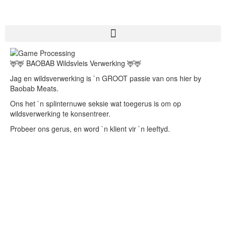
🦌
🦌
BAOBAB Wildsvleis Verwerking
🦌
🦌
Jag en wildsverwerking is `n GROOT passie van ons hier by
Baobab Meats.
Ons het `n splinternuwe seksie wat toegerus is om op
wildsverwerking te konsentreer.
Probeer ons gerus, en word `n klient vir `n leeftyd.